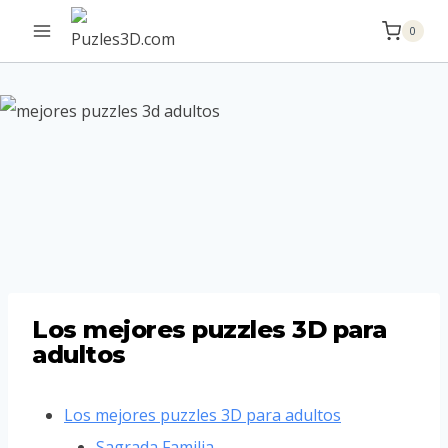
Saltar
0
al
contenido
Los mejores puzzles 3D para
adultos
Los mejores puzzles 3D para adultos
Sagrada Familia