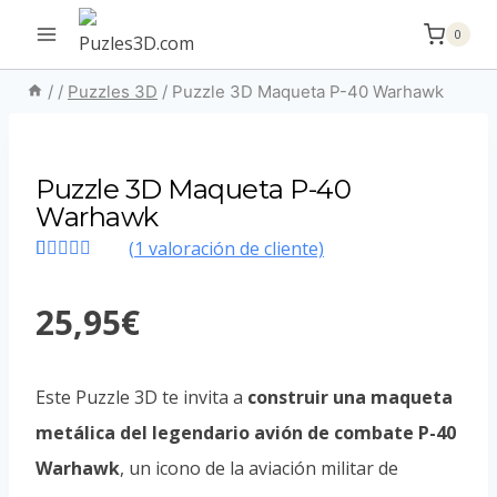
Saltar
0
al
contenido
/
/
Puzzles 3D
/
Puzzle 3D Maqueta P-40 Warhawk
Puzzle 3D Maqueta P-40
Warhawk
(
1
valoración de cliente)
Valorado
1
con
5.00
de
25,95
€
5 en base a
valoración
de un cliente
Este Puzzle 3D te invita a
construir una maqueta
metálica del legendario avión de combate P-40
Warhawk
, un icono de la aviación militar de