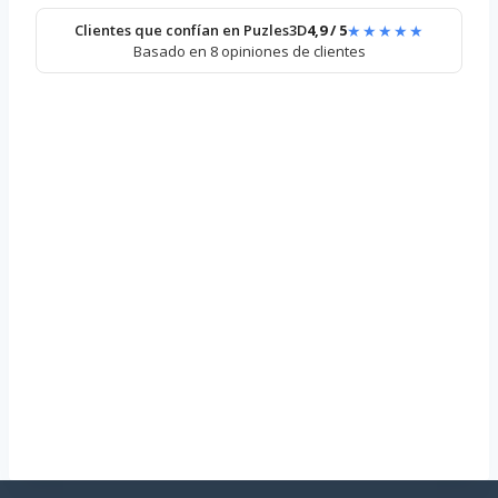
★★★★★
Clientes que confían en Puzles3D
4,9 / 5
Basado en 8 opiniones de clientes
Puzzle 3D F-
16
37,99
€
Añadir al carrito