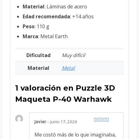
Material
: Láminas de acero
Edad recomendada
: +14 años
Peso
: 110 g
Marca
: Metal Earth
Dificultad
Muy difícil
Material
Metal
1 valoración en
Puzzle 3D
Maqueta P-40 Warhawk
Javier
–
junio 17, 2026
Valorado
con
5
de 5
Me costó más de lo que imaginaba,