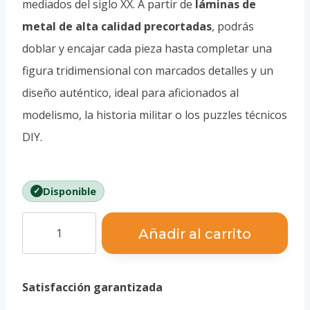
mediados del siglo XX. A partir de
láminas de
metal de alta calidad precortadas
, podrás
doblar y encajar cada pieza hasta completar una
figura tridimensional con marcados detalles y un
diseño auténtico, ideal para aficionados al
modelismo, la historia militar o los puzzles técnicos
DIY.
Disponible
Puzzle
Añadir al carrito
3D
Maqueta
Satisfacción garantizada
P-