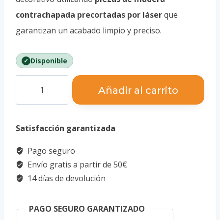
contrachapada precortadas por láser
que
garantizan un acabado limpio y preciso.
Disponible
Puzzle
Añadir al carrito
3D
Saxofón
Satisfacción garantizada
cantidad
Pago seguro
Envío gratis a partir de 50€
14 días de devolución
PAGO SEGURO GARANTIZADO