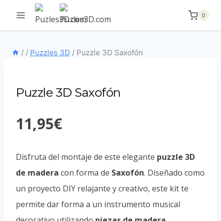
Saltar
0
al
contenido
/
/
Puzzles 3D
/
Puzzle 3D Saxofón
Puzzle 3D Saxofón
11,95
€
Disfruta del montaje de este elegante
puzzle 3D
de madera
con forma de
Saxofón
. Diseñado como
un proyecto DIY relajante y creativo, este kit te
permite dar forma a un instrumento musical
decorativo utilizando
piezas de madera