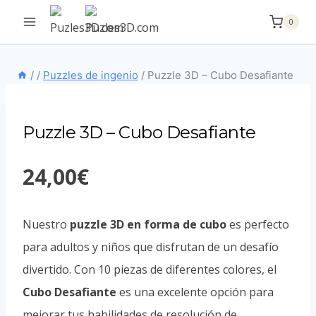
Saltar
0
al
contenido
/
/
Puzzles de ingenio
/
Puzzle 3D – Cubo Desafiante
Puzzle 3D – Cubo Desafiante
24,00
€
Nuestro
puzzle 3D en forma de cubo
es perfecto
para adultos y niños que disfrutan de un desafío
divertido. Con 10 piezas de diferentes colores, el
Cubo Desafiante
es una excelente opción para
mejorar tus habilidades de resolución de