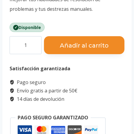
problemas y tus destrezas manuales.
Disponible
Puzzle
Añadir al carrito
3D
-
Satisfacción garantizada
Cubo
Desafiante
Pago seguro
cantidad
Envío gratis a partir de 50€
14 días de devolución
PAGO SEGURO GARANTIZADO