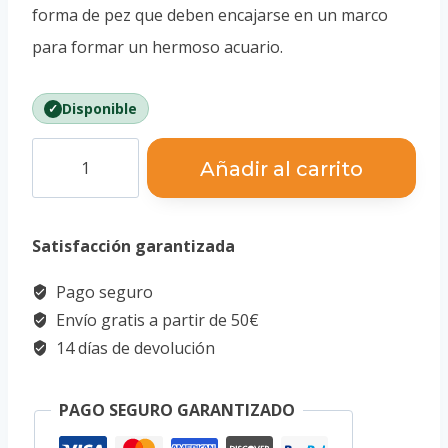
forma de pez que deben encajarse en un marco
para formar un hermoso acuario.
Disponible
Puzzle
Añadir al carrito
3D
-
Satisfacción garantizada
Naufragio
de
Pago seguro
los
Envío gratis a partir de 50€
Pececillos
14 días de devolución
cantidad
PAGO SEGURO GARANTIZADO