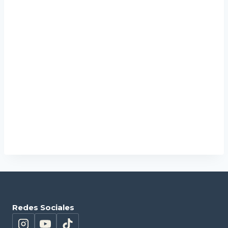
Puzzle 3D – Pirámide Plana
9,60
€
Añadir al carrito
Redes Sociales