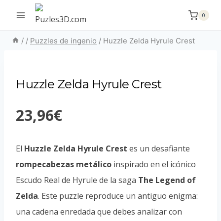
Saltar
0
al
contenido
/
/
Puzzles de ingenio
/
Huzzle Zelda Hyrule Crest
Huzzle Zelda Hyrule Crest
23,96
€
El
Huzzle Zelda Hyrule Crest
es un desafiante
rompecabezas metálico
inspirado en el icónico
Escudo Real de Hyrule de la saga
The Legend of
Zelda
. Este puzzle reproduce un antiguo enigma:
una cadena enredada que debes analizar con