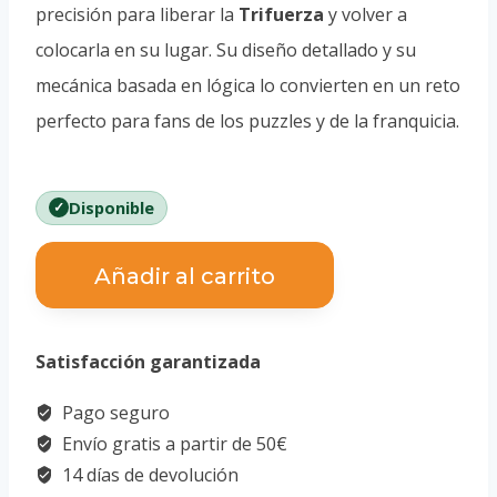
precisión para liberar la
Trifuerza
y volver a
colocarla en su lugar. Su diseño detallado y su
mecánica basada en lógica lo convierten en un reto
perfecto para fans de los puzzles y de la franquicia.
Disponible
Huzzle
Añadir al carrito
Zelda
Hyrule
Satisfacción garantizada
Crest
cantidad
Pago seguro
Envío gratis a partir de 50€
14 días de devolución