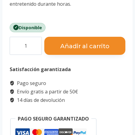
entretenido durante horas.
Disponible
Puzzle
Añadir al carrito
3D
-
Satisfacción garantizada
Ancla
Ingeniosa
Pago seguro
cantidad
Envío gratis a partir de 50€
14 días de devolución
PAGO SEGURO GARANTIZADO