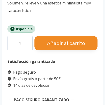
volumen, relieve y una estética minimalista muy
característica.
Disponible
Puzzle
Añadir al carrito
3D
Maqueta
Satisfacción garantizada
Porsche
911
Pago seguro
cantidad
Envío gratis a partir de 50€
14 días de devolución
PAGO SEGURO GARANTIZADO