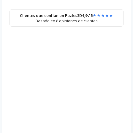
★★★★★
Clientes que confían en Puzles3D
4,9 / 5
Basado en 8 opiniones de clientes
Puzzle 3D
Coche de
Carreras
37,99
€
Añadir al carrito