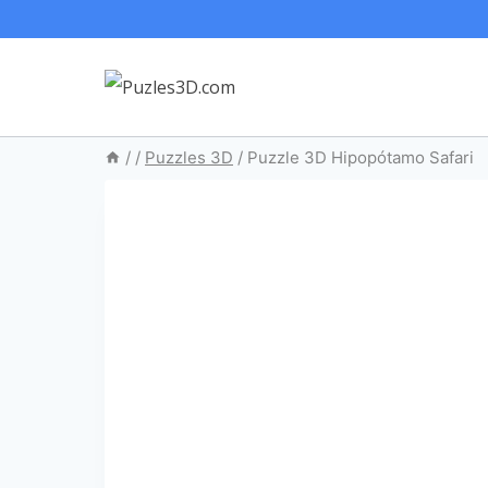
Saltar
al
contenido
/
/
Puzzles 3D
/
Puzzle 3D Hipopótamo Safari