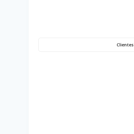
Clientes
Puzzle 3D Barco Pirata
P
37,99
€