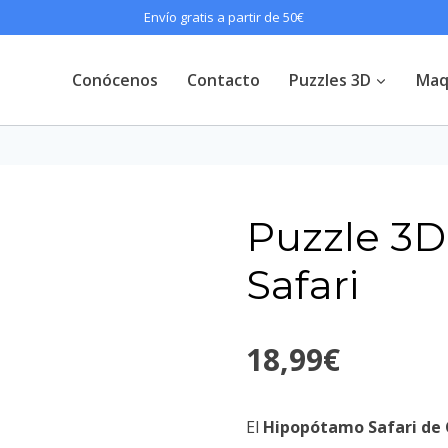
Envío gratis a partir de 50€
Conócenos
Contacto
Puzzles 3D
Maq
Puzzle 3
Safari
18,99
€
El
Hipopótamo Safari de 