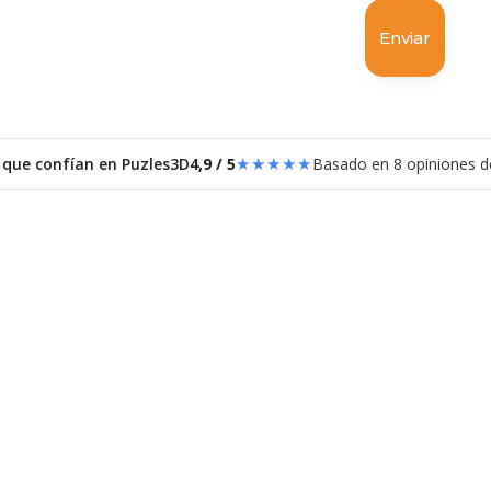
★★★★★
 que confían en Puzles3D
4,9 / 5
Basado en 8 opiniones de
uzzle 3D F-16
Puzzle 3D Maqueta
Ferrari
37,99
€
37,99
€