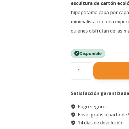
escultura de cartón ecol
hipopótamo capa por capa.
minimalista con una experie
quienes disfrutan de las ma
Disponible
Puzzle
3D
Hipopótamo
Satisfacción garantizad
Safari
cantidad
Pago seguro
Envío gratis a partir de
14 días de devolución