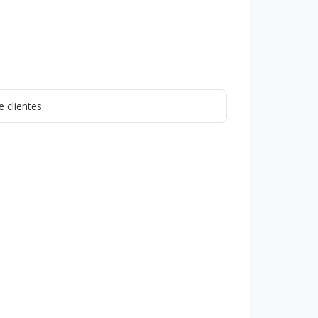
 clientes
Puzzle 3D Coche de
Carreras
37,99
€