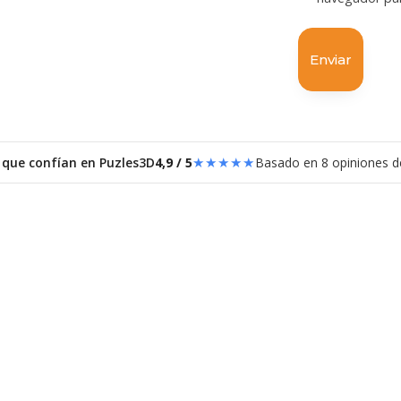
★★★★★
 que confían en Puzles3D
4,9 / 5
Basado en 8 opiniones de
uzzle 3D F-16
Puzzle 3D Maqueta
Ferrari
37,99
€
37,99
€