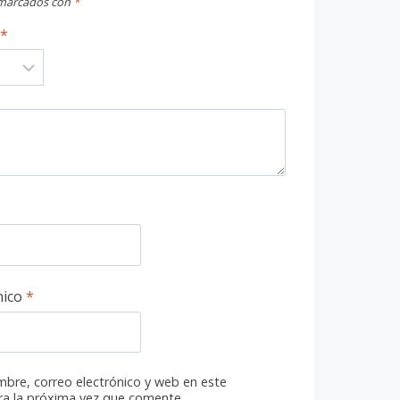
 marcados con
*
*
*
nico
*
bre, correo electrónico y web en este
a la próxima vez que comente.