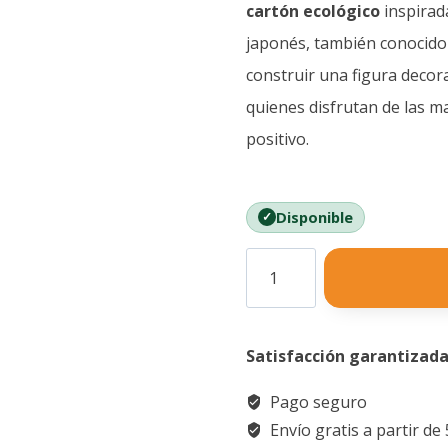
cartón ecológico
inspirada
japonés, también conocido
construir una figura decora
quienes disfrutan de las m
positivo.
Disponible
Puzzle
3D
Gato
Satisfacción garantizad
de
la
Pago seguro
Suerte
Envío gratis a partir de