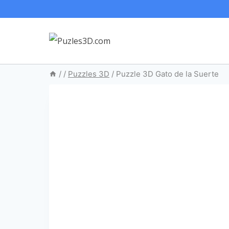
Saltar
al
contenido
/
/
Puzzles 3D
/
Puzzle 3D Gato de la Suerte