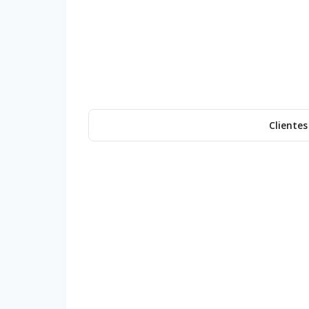
Clientes
Puzzle 3D Barco Pirata
P
37,99
€