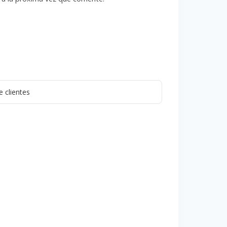
 clientes
Puzzle 3D Coche de
Carreras
37,99
€