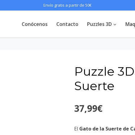
Envío gratis a partir de 50€
Conócenos
Contacto
Puzzles 3D
Maq
Puzzle 3D
Suerte
37,99
€
El
Gato de la Suerte de C