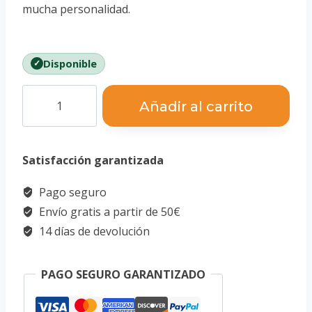
mucha personalidad.
Disponible
Puzzle
Añadir al carrito
3D
Bulldog
Satisfacción garantizada
cantidad
Pago seguro
Envío gratis a partir de 50€
14 días de devolución
PAGO SEGURO GARANTIZADO