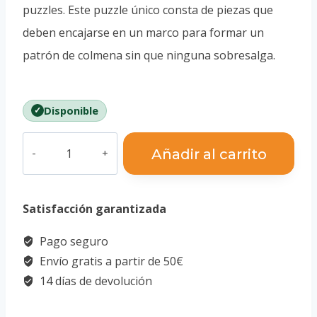
puzzles. Este puzzle único consta de piezas que
deben encajarse en un marco para formar un
patrón de colmena sin que ninguna sobresalga.
Disponible
Puzzle
Añadir al carrito
3D
-
Satisfacción garantizada
Colmena
cantidad
Pago seguro
Envío gratis a partir de 50€
14 días de devolución