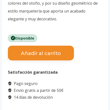
colores del otoño, y por su diseño geométrico de
estilo marquetería que aporta un acabado
elegante y muy decorativo.
Disponible
Caja
Añadir al carrito
Secreta
Otoño
Satisfacción garantizada
cantidad
Pago seguro
Envío gratis a partir de 50€
14 días de devolución